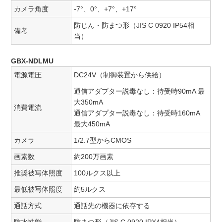
カメラ角度
-7°、0°、+7°、+17°
防じん・防まつ形（JIS C 0920 IP54相
備考
当）
GBX-NDLMU
電源電圧
DC24V（制御装置から供給）
通信アダプター説毒なし：待受時90mA 最
大350mA
消費電流
通信アダプター説毒なし：待受時160mA
最大450mA
カメラ
1/2.7型からCMOS
画素数
約200万画素
推奨被写体照度
100ルクス以上
最低被写体照度
約5ルクス
通話方式
通話先の機器に依存する