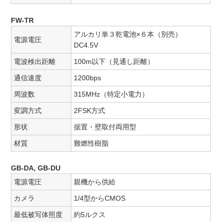
FW-TR
アルカリ単３乾電池×６本（別売）
電源電圧
DC4.5V
電波検出距離
100m以下（見通し距離）
通信速度
1200bps
周波数
315MHz（特定小電力）
変調方式
2FSK方式
形状
据置・壁取付両用型
材質
難燃性樹脂
GB-DA, GB-DU
電源電圧
親機から供給
カメラ
1/4型からCMOS
最低被写体照度
約5ルクス