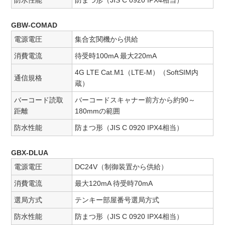
防水性能
防まつ形（JIS C 0920 IPX4相当）
GBW-COMAD
電源電圧
集合玄関機から供給
消費電流
待受時100mA 最大220mA
4G LTE Cat.M1（LTE-M）（SoftSIM内
通信規格
蔵）
バーコード読取
バーコードスキャナー前方から約90～
距離
180mmの範囲
防水性能
防まつ形（JIS C 0920 IPX4相当）
GBX-DLUA
電源電圧
DC24V（制御装置から供給）
消費電流
最大120mA 待受時70mA
選局方式
テンキー部屋番号選局方式
防水性能
防まつ形（JIS C 0920 IPX4相当）