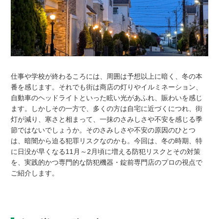
仕事や学校が終わるころには、周囲は予想以上に暗く、冬の本
番を感じます。それでも街は商店の灯りやイルミネーション、
自動車のヘッドライトといった眩い光があふれ、賑わいを感じ
ます。しかしその一方で、多くの方は自宅に近づくにつれ、街
灯が減り、寒さと相まって、一抹のさみしさや不安を感じる季
節ではないでしょうか。そのさみしさや不安の原因のひとつ
は、暗闇から迫る犯罪リスクなのかも。今回は、冬の時期、特
に日没が早くなる11月～2月頃に増える防犯リスクとその対策
を、実践的かつ専門的な防犯機器・錠前専門店のプロの視点で
ご紹介します。