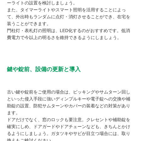
ーライトの設置を検討しましょう。
また、タイマーライトやスマート照明を活用することによっ
て、外出時もランダムに点灯・消灯させることができ、在宅を
装うことができます。
門柱灯・表札灯の照明は、LED化するのがおすすめです。低消
費電力で今以上の明るさを維持できるようにしましょう。
鍵や錠前、設備の更新と導入
古い鍵や錠前をご使用の場合は、ピッキングやサムターン回し
といった侵入手段に強いディンプルキーや電子錠への交換や補
助錠の設置、防犯サムターンやカバーの装着などの対策があり
ます。
ドアだけでなく、窓のロックも要注意。クレセントや補助錠を
確実にしめ、ドアガードやドアチェーンなども、きちんとかけ
るようにしましょう。ガタツキやサビが目立つ場合には、取り
換えもご検討ください。