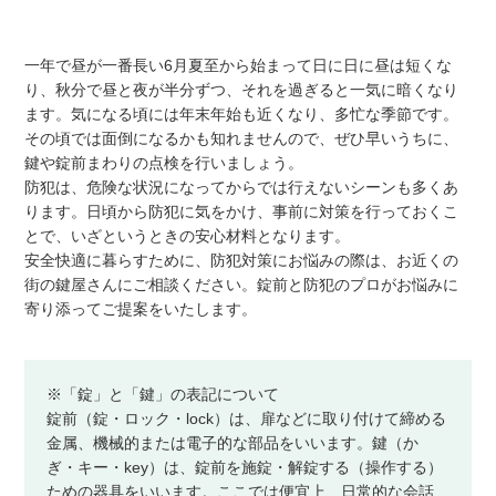
一年で昼が一番長い6月夏至から始まって日に日に昼は短くな
り、秋分で昼と夜が半分ずつ、それを過ぎると一気に暗くなり
ます。気になる頃には年末年始も近くなり、多忙な季節です。
その頃では面倒になるかも知れませんので、ぜひ早いうちに、
鍵や錠前まわりの点検を行いましょう。
防犯は、危険な状況になってからでは行えないシーンも多くあ
ります。日頃から防犯に気をかけ、事前に対策を行っておくこ
とで、いざというときの安心材料となります。
安全快適に暮らすために、防犯対策にお悩みの際は、お近くの
街の鍵屋さんにご相談ください。錠前と防犯のプロがお悩みに
寄り添ってご提案をいたします。
※「錠」と「鍵」の表記について
錠前（錠・ロック・lock）は、扉などに取り付けて締める
金属、機械的または電子的な部品をいいます。鍵（か
ぎ・キー・key）は、錠前を施錠・解錠する（操作する）
ための器具をいいます。ここでは便宜上、日常的な会話